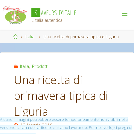
Salta
S
A
V
E
U
R
S
D
'
I
T
A
L
I
E
al
contenuto
L'Italia autentica
Home
Italia
Una ricetta di primavera tipica di Liguria
Italia
,
Prodotti
Una ricetta di
primavera tipica di
Liguria
Alcune immagini potrebbero essere temporaneamente non visibili nella
13 Maggio 2019
versione italiana dell'articolo, ci stiamo lavorando. Per risolverlo, si prega di