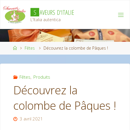
Aller
S
A
V
E
U
R
S
D
'
I
T
A
L
I
E
au
contenu
L'Italia autentica
Accueil
Fêtes
Découvrez la colombe de Pâques !
Fêtes
,
Produits
Découvrez la
colombe de Pâques !
3 avril 2021