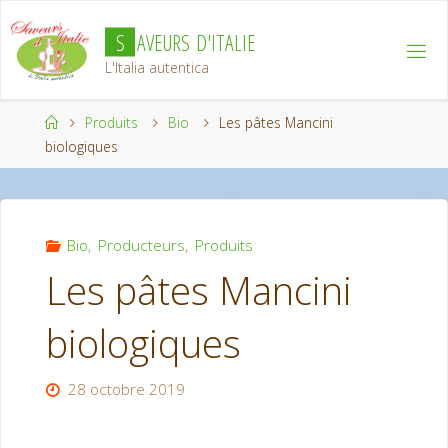
Aller
S
A
V
E
U
R
S
D
'
I
T
A
L
I
E
au
contenu
L'Italia autentica
Accueil
Produits
Bio
Les pâtes Mancini
biologiques
Bio
,
Producteurs
,
Produits
Les pâtes Mancini
biologiques
28 octobre 2019